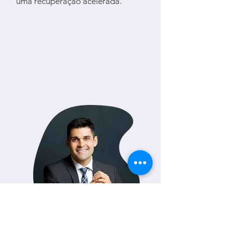
uma recuperação acelerada.
Minha formação como
otorrinolaringologista e posterior
subespecialização em rinoplastia e
cirurgia plástica facial garantem o
compromisso tanto com o
resultado
funcional
quanto
estético - um nariz belo e que
respire
.