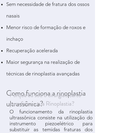
Sem necessidade de fratura dos ossos
nasais
Menor risco de formação de roxos e
inchaço
Recuperação acelerada
Maior segurança na realização de
técnicas de rinoplastia avançadas
Como funciona a rinoplastia
Porque eu sou o cirurgião certo
ultrassônica?
para fazer a tua Rinoplastia?
O funcionamento da rinoplastia
ultrassônica consiste na utilização do
instrumento piezoelétrico para
substituir as temidas fraturas dos