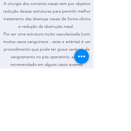
A cirurgia dos cornetos nasais tem por objetivo
redução dessas estruturas para permitir melhor
tratamento das doenças nasais de forma clinica
e redução da obstrução nasal.
Por ser uma estrutura muito vascularizada (com
muitos vasos sanguineos - veias e artérias) é um
procedimento que pode ter graus variáveis de
sangramento no pós operatório, sendo
recomendado em alguns casos exames
complementares pré operatórios, pernoite em
ambiente hospitalar e medidas no pós
operatório (como uso de medicações ou
tampão nasal) a depender do caso.
A cirurgia é realizada em ambiente cirúrgico e
sob anestesia geral.
Pode ser realizado em caráter ambulatorial ou
com pernoite em hospital.